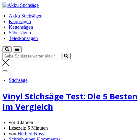
Zum
Akku Stichsäge
Inhalt
Dein Experte
Akku Stichsägen
springen
Kappsägen
Kettensägen
Säbelsägen
Teleskopsägen
Suche
nach:
Stichsäge
Vinyl Stichsäge Test: Die 5 Besten
im Vergleich
vor 4 Jahren
Lesezeit:
5 Minuten
von
Herbert Nuss
Schreib einen Kommentar