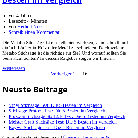
vor 4 Jahren
Lesezeit:
4 Minuten
von
Herbert Nuss
Schreib einen Kommentar
Die Metabo Stichsäge ist ein beliebtes Werkzeug, um schnell und
einfach Löcher in Holz oder Metall zu schneiden. Doch welche
Metabo Stichsäge ist die richtige für Sie? Und worauf sollten Sie
beim Kauf achten? In diesem Ratgeber zeigen wir Ihnen…
Weiterlesen
Seitennummer
Vorheriger
1
…
16
der
Neuste Beiträge
Beiträge
Vinyl Stichsäge Test: Die 5 Besten im Vergleich
Stichsäge Protool Test: Die 5 Besten im Vergleich
Proxxon Stichsäge Sts 12/E Test: Die 5 Besten im Vergleich
Meister Craft Stichsäge Test: Die 5 Besten im Vergleich
Baywa Stichsäge Test: Die 5 Besten im Vergleich
Copyright akku-stichsaege.de |
Über uns
,
Impressum &