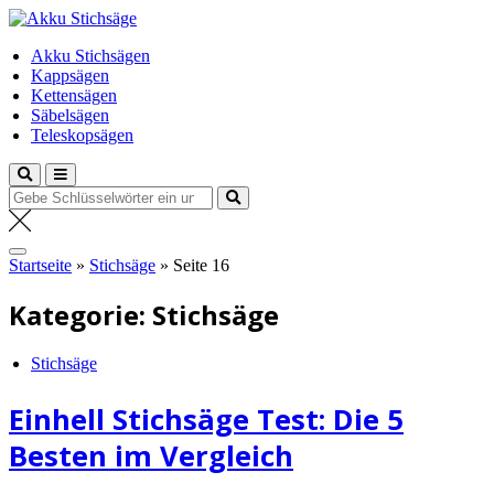
Zum
Akku Stichsäge
Inhalt
Dein Experte
Akku Stichsägen
springen
Kappsägen
Kettensägen
Säbelsägen
Teleskopsägen
Suche
nach:
Startseite
»
Stichsäge
»
Seite 16
Kategorie:
Stichsäge
Stichsäge
Einhell Stichsäge Test: Die 5
Besten im Vergleich