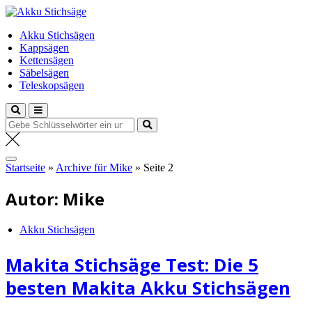
Zum
Akku Stichsäge
Inhalt
Dein Experte
Akku Stichsägen
springen
Kappsägen
Kettensägen
Säbelsägen
Teleskopsägen
Suche
nach:
Startseite
»
Archive für Mike
»
Seite 2
Autor:
Mike
Akku Stichsägen
Makita Stichsäge Test: Die 5
besten Makita Akku Stichsägen