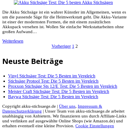
Die Akku Stichsäge ist ein wahrer Künstler im Allgemeinen, wenn es
um die passende Säge für die Heimwerkstatt geht. Die Akku-Variante
ist einer der modernsten Formen, die mit einem zusätzlichen
Akkupack versehen ist. Wollen Sie einfache Werkstattarbeiten ohne
großen Aufwand…
Weiterlesen
Seitennummer
Vorheriger
1
2
der
Neuste Beiträge
Beiträge
Vinyl Stichsäge Test: Die 5 Besten im Vergleich
Stichsäge Protool Test: Die 5 Besten im Vergleich
Proxxon Stichsäge Sts 12/E Test: Die 5 Besten im Vergleich
Meister Craft Stichsäge Test: Die 5 Besten im Vergleich
Baywa Stichsäge Test: Die 5 Besten im Vergleich
Copyright akku-stichsaege.de |
Über uns
,
Impressum &
Datenschutzerklärung
| Unser Team von akku-stichsaege.de arbeitet
unabhängig von Anbietern. Wir finanzieren uns durch Affiliate-Links
und verlinken auf ausgewählte Online Shops (wie Amazon.de) und
erhalten eventuell eine kleine Provision.
Cookie Einstellungen